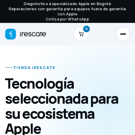
Diagnóstico especializado Apple en Bogotá
Reparaciones con garantía para equipos fuera de garantía
con Apple
Cotiza por WhatsApp
0
TIENDA IRESCATE
Tecnología
seleccionada para
su ecosistema
Apple